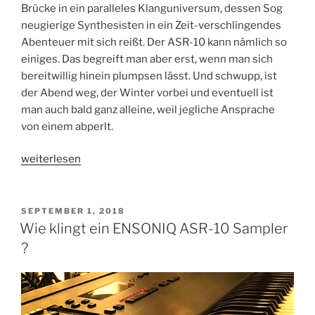
Brücke in ein paralleles Klanguniversum, dessen Sog
neugierige Synthesisten in ein Zeit-verschlingendes
Abenteuer mit sich reißt. Der ASR-10 kann nämlich so
einiges. Das begreift man aber erst, wenn man sich
bereitwillig hinein plumpsen lässt. Und schwupp, ist
der Abend weg, der Winter vorbei und eventuell ist
man auch bald ganz alleine, weil jegliche Ansprache
von einem abperlt.
„ENSONIQ
weiterlesen
–
ASR-
10
VERÖFFENTLICHT
SEPTEMBER 1, 2018
AM
–
Wie klingt ein ENSONIQ ASR-10 Sampler
der
?
Synthesizer
im
Sampler“