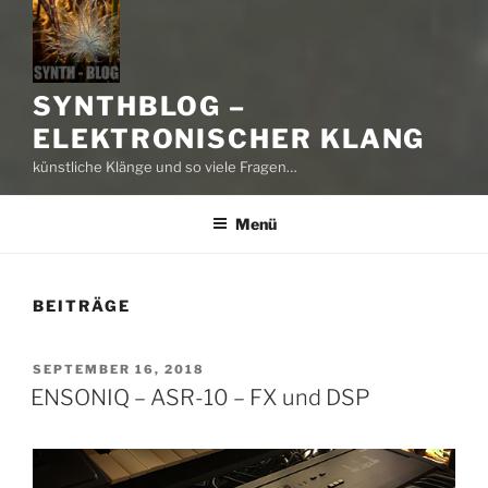
SYNTHBLOG –
ELEKTRONISCHER KLANG
künstliche Klänge und so viele Fragen…
Menü
BEITRÄGE
VERÖFFENTLICHT
SEPTEMBER 16, 2018
AM
ENSONIQ – ASR-10 – FX und DSP