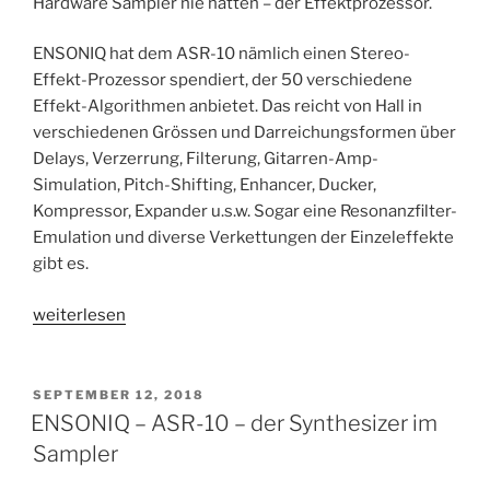
Hardware Sampler nie hatten – der Effektprozessor.
ENSONIQ hat dem ASR-10 nämlich einen Stereo-
Effekt-Prozessor spendiert, der 50 verschiedene
Effekt-Algorithmen anbietet. Das reicht von Hall in
verschiedenen Grössen und Darreichungsformen über
Delays, Verzerrung, Filterung, Gitarren-Amp-
Simulation, Pitch-Shifting, Enhancer, Ducker,
Kompressor, Expander u.s.w. Sogar eine Resonanzfilter-
Emulation und diverse Verkettungen der Einzeleffekte
gibt es.
„ENSONIQ
weiterlesen
–
ASR-
10
VERÖFFENTLICHT
SEPTEMBER 12, 2018
AM
–
ENSONIQ – ASR-10 – der Synthesizer im
FX
Sampler
und