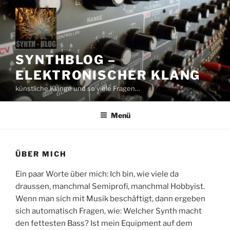
Zum
Inhalt
springen
SYNTHBLOG –
ELEKTRONISCHER KLANG
künstliche Klänge und so viele Fragen…
Menü
ÜBER MICH
Ein paar Worte über mich: Ich bin, wie viele da
draussen, manchmal Semiprofi, manchmal Hobbyist.
Wenn man sich mit Musik beschäftigt, dann ergeben
sich automatisch Fragen, wie: Welcher Synth macht
den fettesten Bass? Ist mein Equipment auf dem