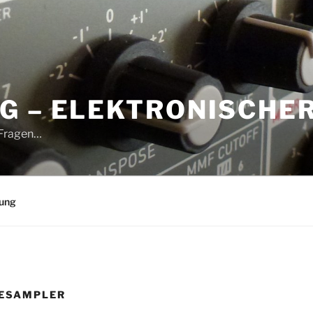
G – ELEKTRONISCHE
 Fragen…
rung
ESAMPLER