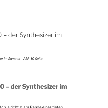
– der Synthesizer im
 – der Synthesizer im
h ja richtig, am Rande eines tiefen,