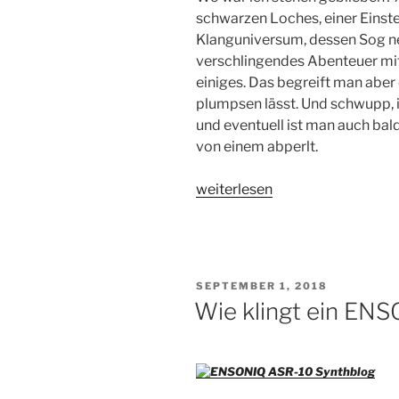
schwarzen Loches, einer Einste
Klanguniversum, dessen Sog neu
verschlingendes Abenteuer mit
einiges. Das begreift man aber 
plumpsen lässt. Und schwupp, 
und eventuell ist man auch bald
von einem abperlt.
„ENSONIQ
weiterlesen
–
ASR-
10
–
VERÖFFENTLICHT
SEPTEMBER 1, 2018
der
AM
Wie klingt ein EN
Synthesizer
im
Sampler“