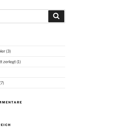
Suchen
ler
(3)
t zerlegt
(1)
(7)
MMENTARE
EICH