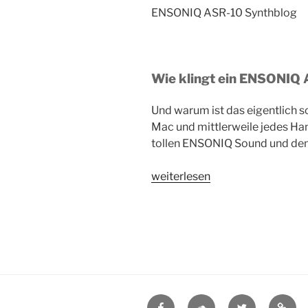
ENSONIQ ASR-10 Synthblog
Wie klingt ein ENSONIQ 
Und warum ist das eigentlich s
Mac und mittlerweile jedes Han
tollen ENSONIQ Sound und de
„Wie
weiterlesen
klingt
ein
ENSONIQ
ASR-
10
Sampler
?“
Facebook
Soundcloud
Twitter
Mysp