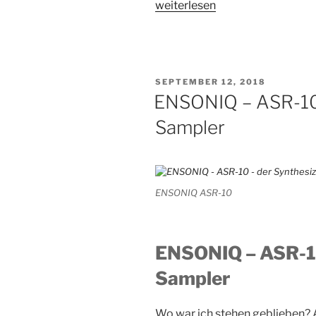
„ENSONIQ
weiterlesen
–
ASR-
10
–
VERÖFFENTLICHT
SEPTEMBER 12, 2018
FX
AM
ENSONIQ – ASR-10 
und
Sampler
DSP“
ENSONIQ ASR-10
ENSONIQ – ASR-10
Sampler
Wo war ich stehen geblieben? Ac