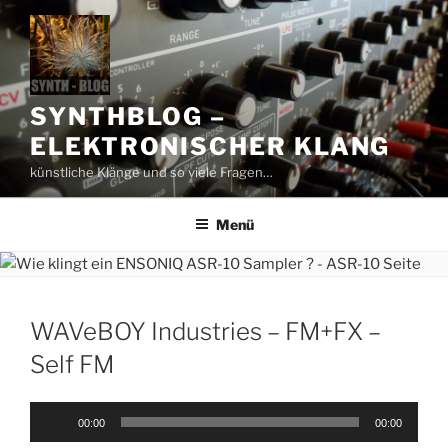
Zum
Inhalt
springen
SYNTHBLOG –
ELEKTRONISCHER KLANG
künstliche Klänge und so viele Fragen…
Menü
WAVeBOY Industries – FM+FX –
Self FM
Audio-
00:00
00:00
Player