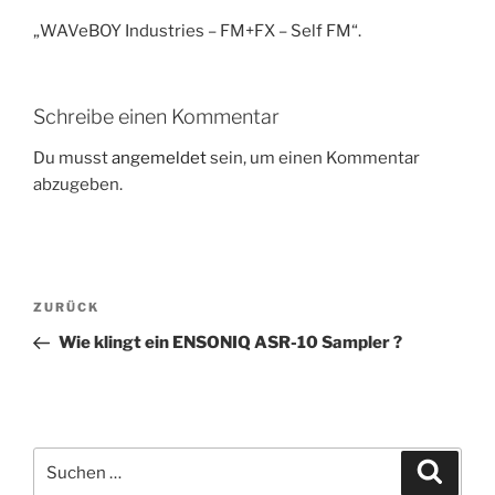
„WAVeBOY Industries – FM+FX – Self FM“.
Schreibe einen Kommentar
Du musst
angemeldet
sein, um einen Kommentar
abzugeben.
Beitragsnavigation
Vorheriger
ZURÜCK
Beitrag
Wie klingt ein ENSONIQ ASR-10 Sampler ?
Suchen
Suche
nach: