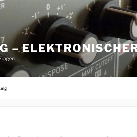
G – ELEKTRONISCHE
 Fragen…
rung