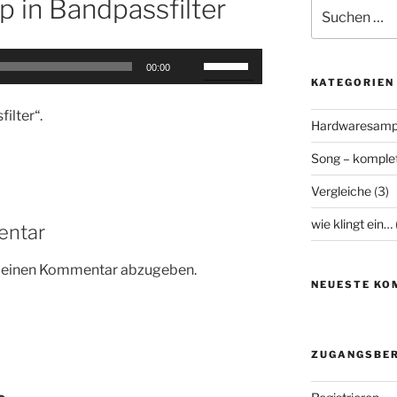
 in Bandpassfilter
Suchen
nach:
Pfeiltasten
00:00
Hoch/Runter
KATEGORIEN
benutzen,
ilter“.
um
Hardwaresamp
die
Song – komplet
Lautstärke
zu
Vergleiche
(3)
regeln.
wie klingt ein…
entar
m einen Kommentar abzugeben.
NEUESTE KO
ZUGANGSBER