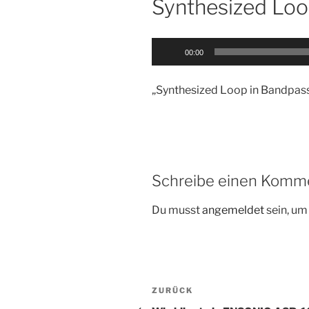
Synthesized Loop
Audio-
00:00
Player
„Synthesized Loop in Bandpassf
Schreibe einen Komm
Du musst
angemeldet
sein, u
Beitragsnavigation
Vorheriger
ZURÜCK
Beitrag