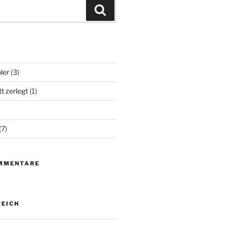
Suchen
ler
(3)
t zerlegt
(1)
(7)
MMENTARE
EICH