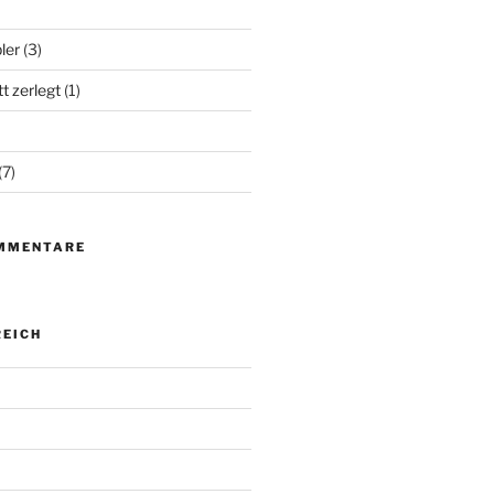
ler
(3)
t zerlegt
(1)
(7)
MMENTARE
EICH