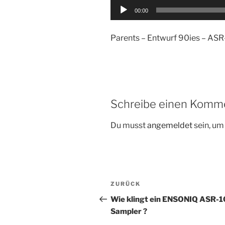
Audio-
00:00
Player
Parents – Entwurf 90ies – ASR
Schreibe einen Komm
Du musst
angemeldet
sein, u
Beitragsnavigation
Vorheriger
ZURÜCK
Beitrag
Wie klingt ein ENSONIQ ASR-1
Sampler ?