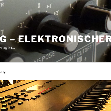
G – ELEKTRONISCHE
 Fragen…
rung