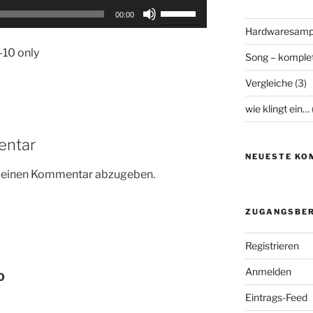
Pfeiltasten
00:00
Hoch/Runter
Hardwaresamp
benutzen,
-10 only
Song – komplet
um
die
Vergleiche
(3)
Lautstärke
zu
wie klingt ein…
regeln.
entar
NEUESTE KO
m einen Kommentar abzugeben.
ZUGANGSBER
Registrieren
Anmelden
0
Eintrags-Feed