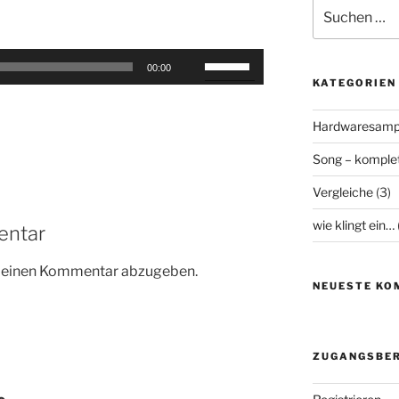
Suchen
nach:
Pfeiltasten
00:00
Hoch/Runter
KATEGORIEN
benutzen,
um
Hardwaresamp
die
Song – komplet
Lautstärke
zu
Vergleiche
(3)
regeln.
wie klingt ein…
entar
m einen Kommentar abzugeben.
NEUESTE KO
ZUGANGSBER