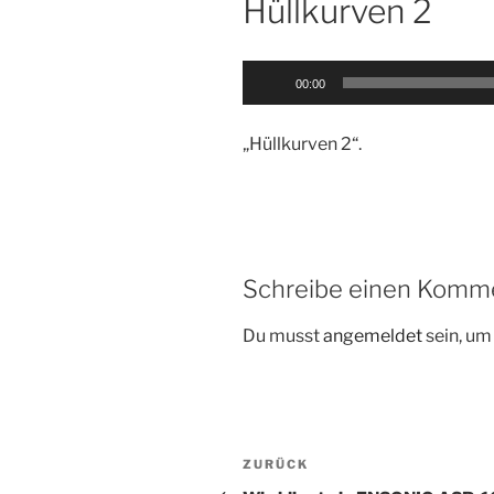
Hüllkurven 2
Audio-
00:00
Player
„Hüllkurven 2“.
Schreibe einen Komm
Du musst
angemeldet
sein, u
Beitragsnavigation
Vorheriger
ZURÜCK
Beitrag