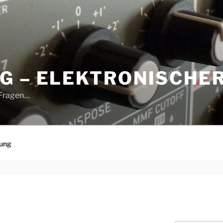
G – ELEKTRONISCHE
 Fragen…
rung