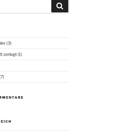
Suchen
ler
(3)
t zerlegt
(1)
(7)
MMENTARE
EICH