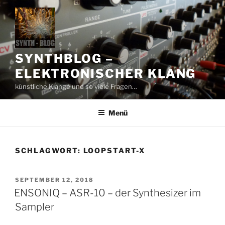
Zum
Inhalt
springen
SYNTHBLOG –
ELEKTRONISCHER KLANG
künstliche Klänge und so viele Fragen…
Menü
SCHLAGWORT:
LOOPSTART-X
VERÖFFENTLICHT
SEPTEMBER 12, 2018
AM
ENSONIQ – ASR-10 – der Synthesizer im
Sampler