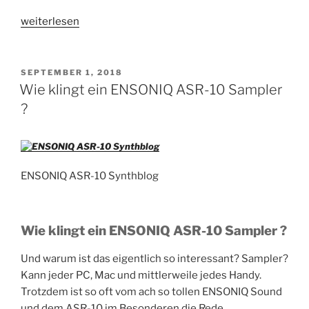
„ENSONIQ
weiterlesen
–
ASR-
10
VERÖFFENTLICHT
SEPTEMBER 1, 2018
AM
–
Wie klingt ein ENSONIQ ASR-10 Sampler
der
?
Synthesizer
im
Sampler“
ENSONIQ ASR-10 Synthblog
Wie klingt ein ENSONIQ ASR-10 Sampler ?
Und warum ist das eigentlich so interessant? Sampler?
Kann jeder PC, Mac und mittlerweile jedes Handy.
Trotzdem ist so oft vom ach so tollen ENSONIQ Sound
und dem ASR-10 im Besonderen die Rede.