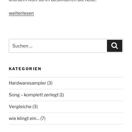
„Wie
weiterlesen
klingt
ein
ENSONIQ
ASR-
Suchen
Suche
10
nach:
Sampler
?“
KATEGORIEN
Hardwaresampler
(3)
Song – komplett zerlegt
(1)
Vergleiche
(3)
wie klingt ein…
(7)