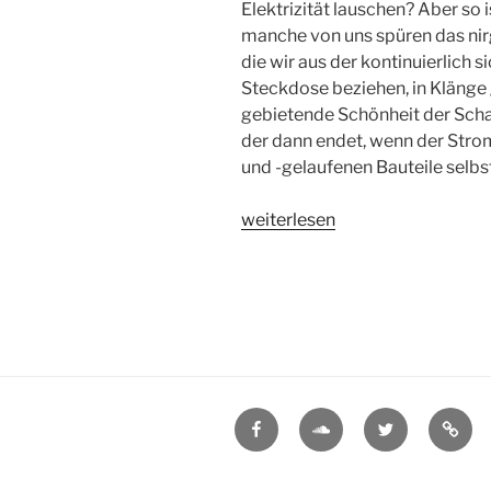
Elektrizität lauschen? Aber so is
manche von uns spüren das nir
die wir aus der kontinuierlich 
Steckdose beziehen, in Klänge
gebietende Schönheit der Schal
der dann endet, wenn der Strom
und -gelaufenen Bauteile selbst
„ARP
weiterlesen
2600
als
Insert
FX“
Facebook
Soundcloud
Twitter
Mysp