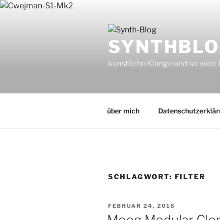
Zum
Inhalt
springen
SYNTHBLO
künstliche Klänge und so viele
über mich
Datenschutzerklä
SCHLAGWORT:
FILTER
VERÖFFENTLICHT
FEBRUAR 24, 2018
AM
Moog Modular Clon