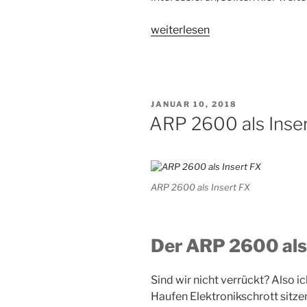
„Moog
weiterlesen
Modular
Clones
im
Vergleich“
VERÖFFENTLICHT
JANUAR 10, 2018
AM
ARP 2600 als Inse
ARP 2600 als Insert FX
Der ARP 2600 als
Sind wir nicht verrückt? Also ic
Haufen Elektronikschrott sitz