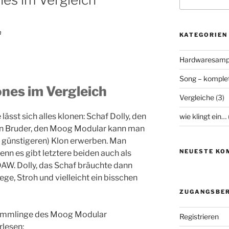
nach:
KATEGORIEN
Hardwaresamp
Song – komplet
nes im Vergleich
Vergleiche
(3)
ässt sich alles klonen: Schaf Dolly, den
wie klingt ein…
n Bruder, den Moog Modular kann man
r günstigeren) Klon erwerben. Man
NEUESTE KO
denn es gibt letztere beiden auch als
 DAW. Dolly, das Schaf bräuchte dann
ge, Stroh und vielleicht ein bisschen
ZUGANGSBER
bkömmlinge des Moog Modular
Registrieren
rlesen: