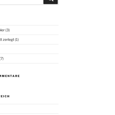
ler
(3)
t zerlegt
(1)
(7)
MMENTARE
EICH