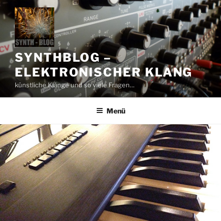
Zum
Inhalt
springen
SYNTHBLOG –
ELEKTRONISCHER KLANG
künstliche Klänge und so viele Fragen…
Menü