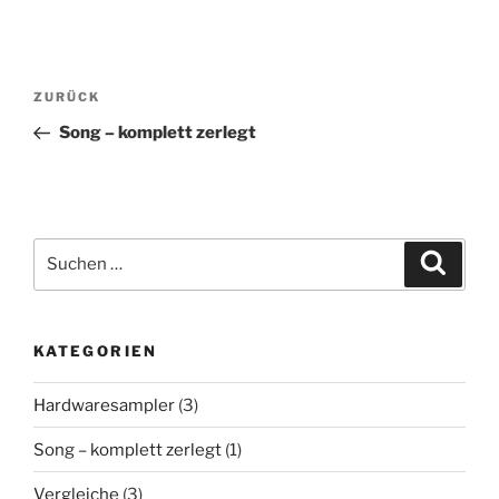
Beitragsnavigation
Vorheriger
ZURÜCK
Beitrag
Song – komplett zerlegt
Suchen
Suche
nach:
KATEGORIEN
Hardwaresampler
(3)
Song – komplett zerlegt
(1)
Vergleiche
(3)