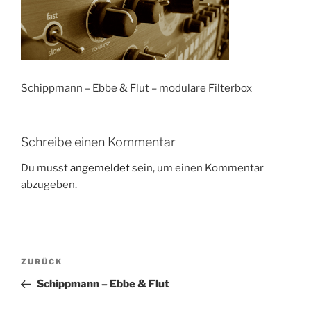
Schippmann – Ebbe & Flut – modulare Filterbox
Schreibe einen Kommentar
Du musst
angemeldet
sein, um einen Kommentar
abzugeben.
Beitragsnavigation
Vorheriger
ZURÜCK
Beitrag
Schippmann – Ebbe & Flut