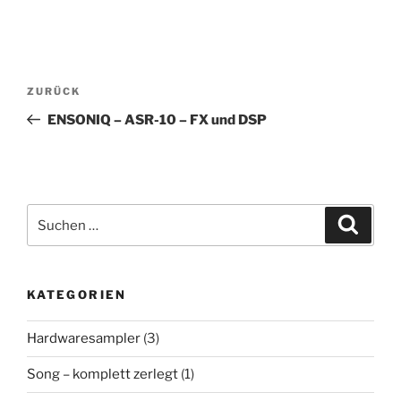
Beitragsnavigation
Vorheriger
ZURÜCK
Beitrag
ENSONIQ – ASR-10 – FX und DSP
Suchen
Suche
nach:
KATEGORIEN
Hardwaresampler
(3)
Song – komplett zerlegt
(1)