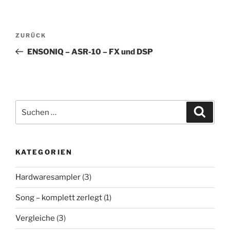
Beitragsnavigation
Vorheriger
ZURÜCK
Beitrag
ENSONIQ – ASR-10 – FX und DSP
Suchen
Suche
nach:
KATEGORIEN
Hardwaresampler
(3)
Song – komplett zerlegt
(1)
Vergleiche
(3)