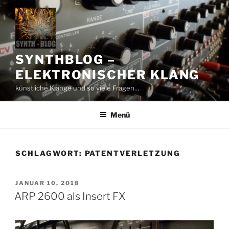
Zum
Inhalt
springen
SYNTHBLOG –
ELEKTRONISCHER KLANG
künstliche Klänge und so viele Fragen…
Menü
SCHLAGWORT:
PATENTVERLETZUNG
VERÖFFENTLICHT
JANUAR 10, 2018
AM
ARP 2600 als Insert FX