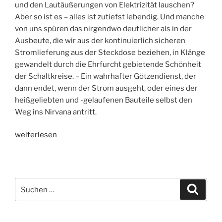
und den Lautäußerungen von Elektrizität lauschen?
Aber so ist es – alles ist zutiefst lebendig. Und manche
von uns spüren das nirgendwo deutlicher als in der
Ausbeute, die wir aus der kontinuierlich sicheren
Stromlieferung aus der Steckdose beziehen, in Klänge
gewandelt durch die Ehrfurcht gebietende Schönheit
der Schaltkreise. – Ein wahrhafter Götzendienst, der
dann endet, wenn der Strom ausgeht, oder eines der
heißgeliebten und -gelaufenen Bauteile selbst den
Weg ins Nirvana antritt.
„ARP
weiterlesen
2600
als
Insert
FX“
Suchen
Suche
nach: