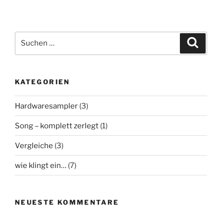
Clones
im
Vergleich“
Suchen
Suche
nach:
KATEGORIEN
Hardwaresampler
(3)
Song – komplett zerlegt
(1)
Vergleiche
(3)
wie klingt ein…
(7)
NEUESTE KOMMENTARE