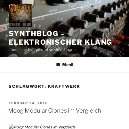
Zum
Inhalt
springen
SYNTHBLOG –
ELEKTRONISCHER KLANG
künstliche Klänge und so viele Fragen…
Menü
SCHLAGWORT:
KRAFTWERK
VERÖFFENTLICHT
FEBRUAR 24, 2018
AM
Moog Modular Clones im Vergleich