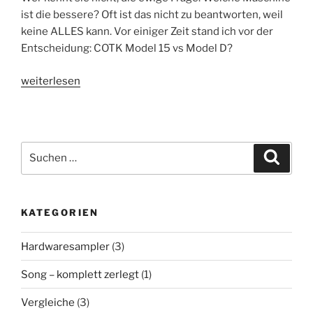
ist die bessere? Oft ist das nicht zu beantworten, weil
keine ALLES kann. Vor einiger Zeit stand ich vor der
Entscheidung: COTK Model 15 vs Model D?
„Model
weiterlesen
15
vs
Model
D“
Suchen
Suche
nach:
KATEGORIEN
Hardwaresampler
(3)
Song – komplett zerlegt
(1)
Vergleiche
(3)