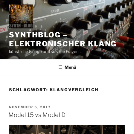
Zum
Inhalt
springen
SYNTHBLOG –
ELEKTRONISCHER KLANG
künstliche Klänge und so viele Fragen…
Menü
SCHLAGWORT:
KLANGVERGLEICH
VERÖFFENTLICHT
NOVEMBER 5, 2017
AM
Model 15 vs Model D