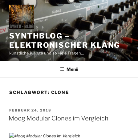
Zum
Inhalt
springen
SYNTHBLOG –
ELEKTRONISCHER KLANG
künstliche Klänge und so viele Fragen…
Menü
SCHLAGWORT:
CLONE
VERÖFFENTLICHT
FEBRUAR 24, 2018
AM
Moog Modular Clones im Vergleich