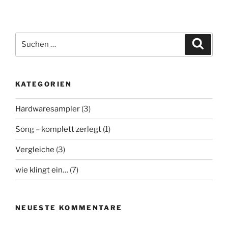
Clones
im
Vergleich“
Suchen
Suche
nach:
KATEGORIEN
Hardwaresampler
(3)
Song – komplett zerlegt
(1)
Vergleiche
(3)
wie klingt ein…
(7)
NEUESTE KOMMENTARE