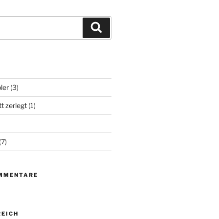
Suchen
ler
(3)
t zerlegt
(1)
(7)
MMENTARE
EICH